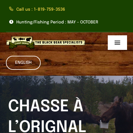
Skip
Call us : 1-819-759-3536
to
content
Hunting/Fishing Period : MAY – OCTOBER
Toggl
Navig
Home
ENGLISH
Nos Services
Cabines
CHASSE À
Cartes
L’ORIGNAL
Liste de Prix